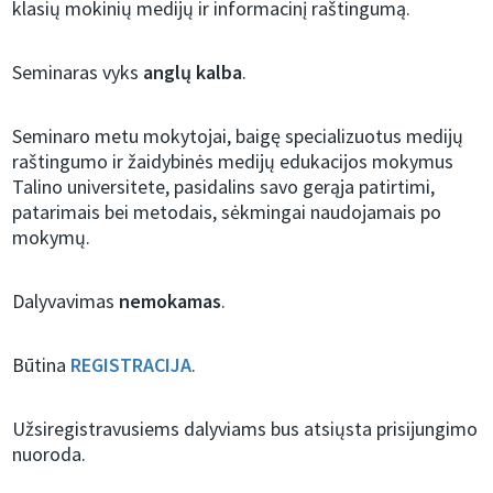
klasių mokinių medijų ir informacinį raštingumą.
Seminaras vyks
anglų kalba
.
Seminaro metu mokytojai, baigę specializuotus medijų
raštingumo ir žaidybinės medijų edukacijos mokymus
Talino universitete, pasidalins savo gerąja patirtimi,
patarimais bei metodais, sėkmingai naudojamais po
mokymų.
Dalyvavimas
nemokamas
.
Būtina
REGISTRACIJA
.
Užsiregistravusiems dalyviams bus atsiųsta prisijungimo
nuoroda.