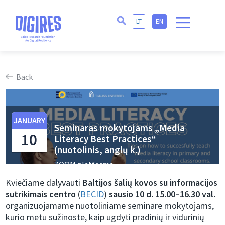
LT
EN
Back
JANUARY
Seminaras mokytojams „Media
10
Literacy Best Practices“
(nuotolinis, anglų k.)
ZOOM platforma
Kviečiame dalyvauti
Baltijos šalių kovos su informacijos
sutrikimais centro
(
BECID
)
sausio 10 d. 15.00–16.30 val.
organizuojamame nuotoliniame seminare mokytojams,
kurio metu sužinoste, kaip ugdyti pradinių ir vidurinių